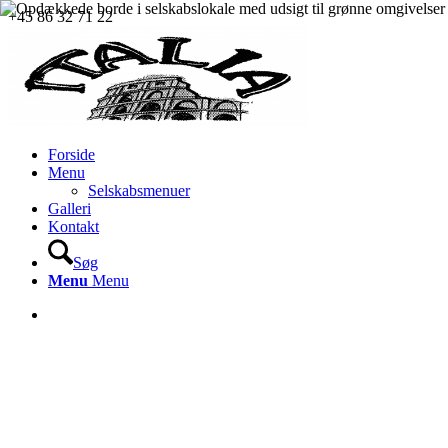
+45 86 32 71 22
Forside
Menu
Selskabsmenuer
Galleri
Kontakt
Søg
Menu
Menu